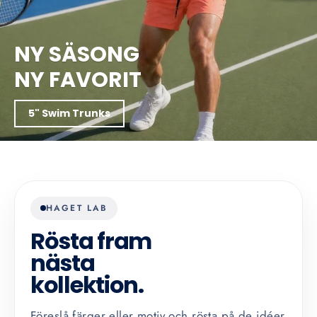
NY SÄSONG
NY FAVORIT
5" Swim Trunks
HAGET LAB
Rösta fram
nästa
kollektion.
Föreslå färger eller motiv och rösta på de idéer