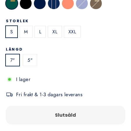
STORLEK
S
M
L
XL
XXL
LÄNGD
7"
5"
I lager
Fri frakt & 1-3 dagars leverans
Slutsåld